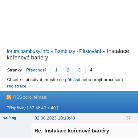
»
Instalace
forum.bambusy.info
»
Bambusy - Pěstování
kořenové bariéry
Stránky
Předchozí
1
2
3
4
Chcete-li přispívat, musíte se
přihlásit
nebo projít procesem
registrace
.
RSS zdroj tématu
Příspěvky [ 37 až 40 z 40 ]
02.08.2023 10:10:49
37
wufeng
Administrátor
Re: Instalace kořenové bariéry
Nepřítomen