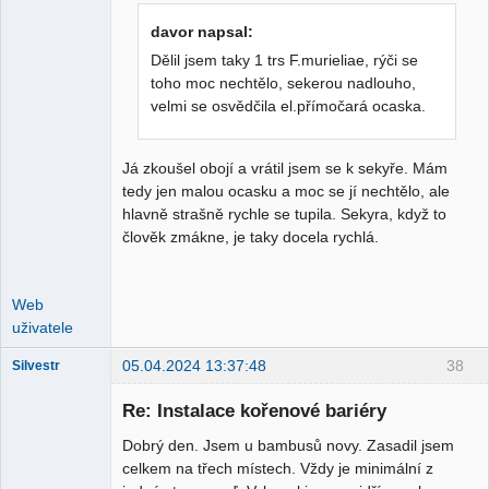
davor napsal:
Dělil jsem taky 1 trs F.murieliae, rýči se
toho moc nechtělo, sekerou nadlouho,
velmi se osvědčila el.přímočará ocaska.
Já zkoušel obojí a vrátil jsem se k sekyře. Mám
tedy jen malou ocasku a moc se jí nechtělo, ale
hlavně strašně rychle se tupila. Sekyra, když to
člověk zmákne, je taky docela rychlá.
Web
uživatele
05.04.2024 13:37:48
38
Silvestr
Nový člen
Re: Instalace kořenové bariéry
Nepřítomen
Dobrý den. Jsem u bambusů novy. Zasadil jsem
celkem na třech místech. Vždy je minimální z