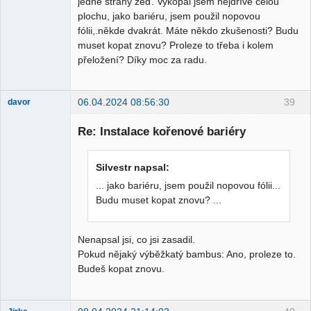
jedné strany zeď. Vykopal jsem nejdříve celou
plochu, jako bariéru, jsem použil nopovou
fólii,.někde dvakrát. Máte někdo zkušenosti? Budu
muset kopat znovu? Proleze to třeba i kolem
přeložení? Díky moc za radu.
06.04.2024 08:56:30
39
davor
Přispěvatel
Re: Instalace kořenové bariéry
Nepřítomen
Silvestr napsal:
... jako bariéru, jsem použil nopovou fólii...
Budu muset kopat znovu? ...
Nenapsal jsi, co jsi zasadil.
Pokud nějaký výběžkatý bambus: Ano, proleze to.
Budeš kopat znovu.