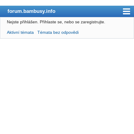
forum.bambusy.info
Nejste přihlášen.
Přihlaste se, nebo se zaregistrujte.
bambusy.info
Aktivní témata
Témata bez odpovědi
Obsah
Uživatelé
Pravidla
Hledat
Registrace
Přihlásit
RSS
/
Atom