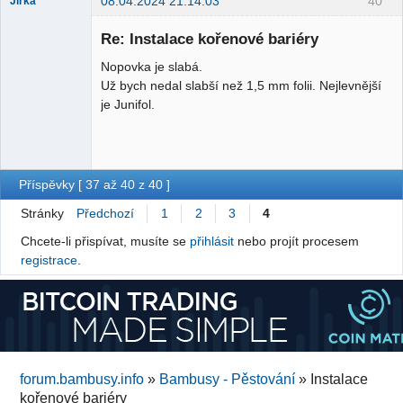
08.04.2024 21:14:03
40
Jirka
Přispěvatel
Re: Instalace kořenové bariéry
Nepřítomen
Nopovka je slabá.
Už bych nedal slabší než 1,5 mm folii. Nejlevnější
je Junifol.
Příspěvky [ 37 až 40 z 40 ]
Stránky
Předchozí
1
2
3
4
Chcete-li přispívat, musíte se
přihlásit
nebo projít procesem
registrace
.
forum.bambusy.info
»
Bambusy - Pěstování
»
Instalace
kořenové bariéry