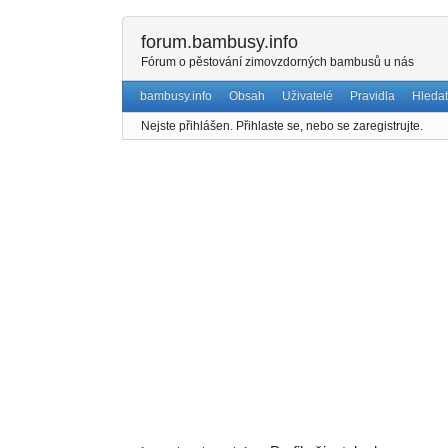
forum.bambusy.info
Fórum o pěstování zimovzdorných bambusů u nás
bambusy.info
Obsah
Uživatelé
Pravidla
Hledat
Nejste přihlášen.
Přihlaste se, nebo se zaregistrujte.