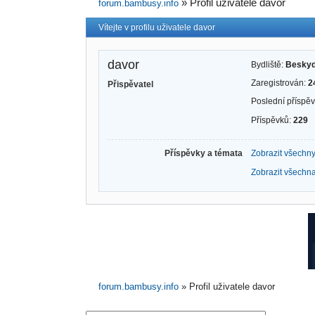
»
Profil uživatele davor
forum.bambusy.info
Vítejte v profilu uživatele davor
davor
Bydliště:
Beskyd
Zaregistrován:
2
Přispěvatel
Poslední příspě
Příspěvků:
229
Příspěvky a témata
Zobrazit všechny
Zobrazit všechna
forum.bambusy.info
»
Profil uživatele davor