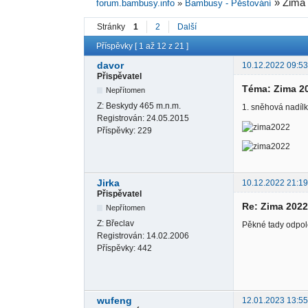
»
Zima
forum.bambusy.info
»
Bambusy - Pěstování
Stránky
1
2
Další
Příspěvky [ 1 až 12 z 21 ]
davor
10.12.2022 09:53
Přispěvatel
Téma: Zima 2
Nepřítomen
Z:
Beskydy 465 m.n.m.
1. sněhová nadílka
Registrován:
24.05.2015
Příspěvky:
229
Jirka
10.12.2022 21:19
Přispěvatel
Re: Zima 202
Nepřítomen
Z:
Břeclav
Pěkné tady odpole
Registrován:
14.02.2006
Příspěvky:
442
wufeng
12.01.2023 13:55