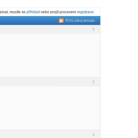
spívat, musíte se
přihlásit
nebo projít procesem
registrace
.
RSS zdroj tématu
1
2
3