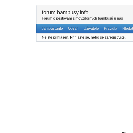
forum.bambusy.info
Fórum o pěstování zimovzdorných bambusů u nás
bambusy.info
Obsah
Uživatelé
Pravidla
Hledat
Nejste přihlášen.
Přihlaste se, nebo se zaregistrujte.