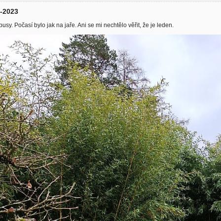
2-2023
y. Počasí bylo jak na jaře. Ani se mi nechtělo věřit, že je leden.