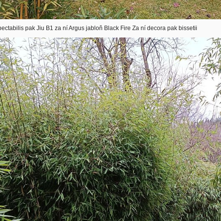
ectabilis pak Jiu B1 za ní Argus jabloň Black Fire Za ní decora pak bissetii