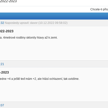
 2022-2023
Chcete-li při
:32
Naposledy upravil: davor (10.12.2022 09:58:02)
022-2023
. 4metrové rostliny sklonily hlavy až k zemi.
:21
2-2023
dne +4 a ještě teď mám +2, ale hlásí ochlazení, tak uvidíme.
:07