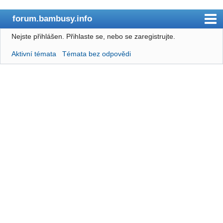
forum.bambusy.info
Nejste přihlášen.
Přihlaste se, nebo se zaregistrujte.
bambusy.info
Aktivní témata
Témata bez odpovědi
Obsah
Uživatelé
Pravidla
Hledat
Registrace
Přihlásit
RSS
/
Atom